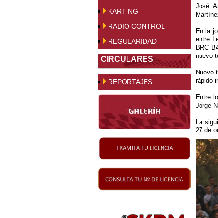
José An
KARTING
Martíne
RADIO CONTROL
En la j
entre L
REGULARIDAD
BRC B49
nuevo t
CIRCULARES
Nuevo t
rápido 
REPORTAJES
Entre l
Jorge N
La sigu
27 de o