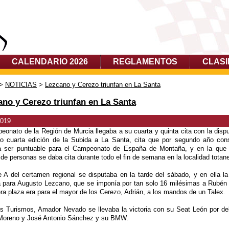
CALENDARIO 2026
REGLAMENTOS
CLASI
>
NOTICIAS
>
Lezcano y Cerezo triunfan en La Santa
ano y Cerezo triunfan en La Santa
2019
eonato de la Región de Murcia llegaba a su cuarta y quinta cita con la dispu
mo cuarta edición de la Subida a La Santa, cita que por segundo año con
a ser puntuable para el Campeonato de España de Montaña, y en la que
de personas se daba cita durante todo el fin de semana en la localidad totane
 A del certamen regional se disputaba en la tarde del sábado, y en ella la 
ra para Augusto Lezcano, que se imponía por tan solo 16 milésimas a Rubén
era plaza era para el mayor de los Cerezo, Adrián, a los mandos de un Talex.
os Turismos, Amador Nevado se llevaba la victoria con su Seat León por de
Moreno y José Antonio Sánchez y su BMW.