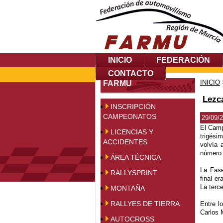
INICIO
FEDERACIÓN
CONTACTO
INICIO
FARMU
Lezc
INSCRIPCIÓN
CAMPEONATOS
29/09/
El Camp
LICENCIAS Y
trigési
ACCIDENTES
volvía 
número 
ÁREA TÉCNICA
La Fase
RALLYSPRINT
final e
La terc
MONTAÑA
RALLYES DE TIERRA
Entre l
Carlos 
AUTOCROSS