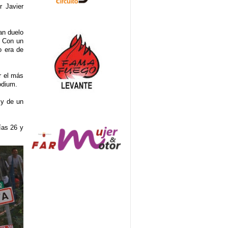
r Javier
an duelo
. Con un
o era de
r el más
podium.
 y de un
ías 26 y