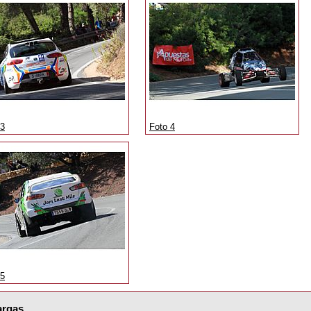
 3
Foto 4
 5
argas