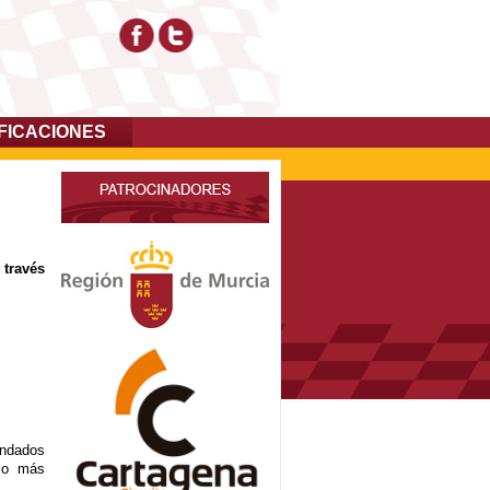
FICACIONES
 través
endados
co más