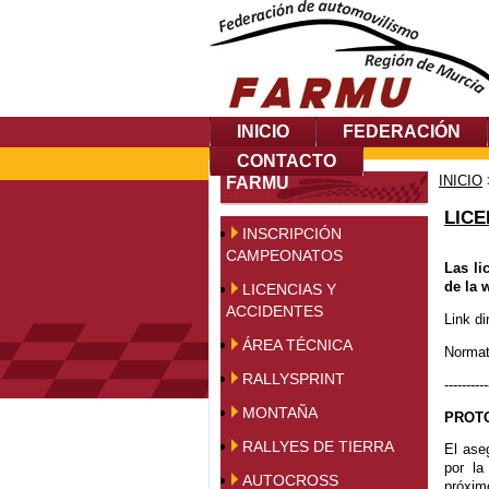
INICIO
FEDERACIÓN
CONTACTO
INICIO
FARMU
LICE
INSCRIPCIÓN
CAMPEONATOS
Las li
de la 
LICENCIAS Y
ACCIDENTES
Link di
ÁREA TÉCNICA
Norma
RALLYSPRINT
----------
MONTAÑA
PROT
RALLYES DE TIERRA
El ase
por l
AUTOCROSS
próxim