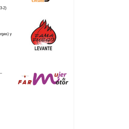
3-2)
rgas) y
--