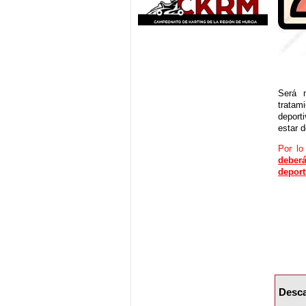
Será m
tratam
deport
estar d
Por l
deber
deport
Desca