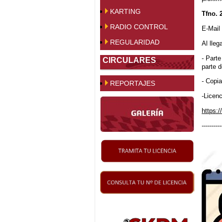
KARTING
Tfno. 
RADIO CONTROL
E-Mail
REGULARIDAD
Al lleg
- Part
CIRCULARES
parte d
- Copi
REPORTAJES
-Licenc
https:/
----------