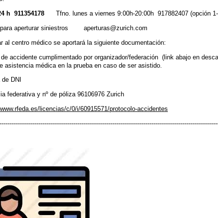
24 h 911354178
Tfno. lunes a viernes 9:00h-20:00h 917882407 (opción 1-
 para aperturar siniestros aperturas@zurich.com
ar al centro médico se aportará la siguiente documentación:
e de accidente cumplimentado por organizador/federación (link abajo en desca
e asistencia médica en la prueba en caso de ser asistido.
a de DNI
ia federativa y nº de póliza 96106976 Zurich
/www.rfeda.es/licencias/c/0/i/60915571/protocolo-accidentes
----------------------------------------------------------------------------------------------------------------