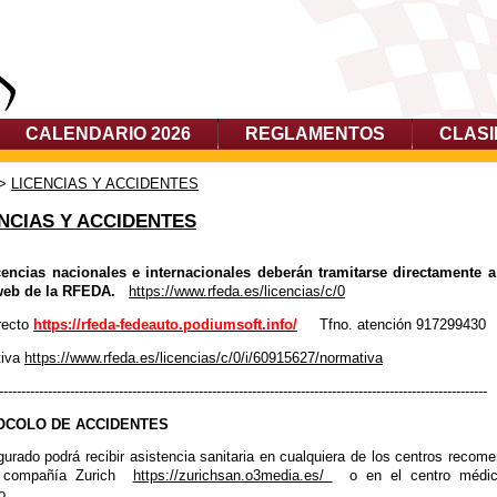
CALENDARIO 2026
REGLAMENTOS
CLASI
>
LICENCIAS Y ACCIDENTES
NCIAS Y ACCIDENTES
cencias nacionales e internacionales deberán tramitarse directamente a
web de la RFEDA.
https://www.rfeda.es/licencias/c/0
recto
https://rfeda-fedeauto.podiumsoft.info/
Tfno. atención 917299430
tiva
https://www.rfeda.es/licencias/c/0/i/60915627/normativa
--------------------------------------------------------------------------------------------------------------
OCOLO DE ACCIDENTES
gurado podrá recibir asistencia sanitaria en cualquiera de los centros recom
a compañía Zurich
https://zurichsan.o3media.es/
o en el centro médi
o.