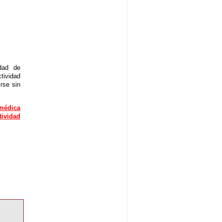
idad de
tividad
rse sin
 médica
ividad