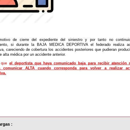
otivo de cierre del expediente del siniestro y por tanto no continu
iento, si durante la BAJA MEDICA DEPORTIVA el federado realiza ac
iva, careciendo de cobertura los accidentes posteriores que pudieran produci
e alta médica por un accidente anterior.
o que
el deportista que haya comunicado baja para recibir atención
á comunicar ALTA cuando corresponda para volver a realizar act
iva.
rgas :